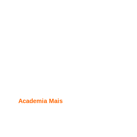
Academia Mais
Localizada no centro de Francisco Beltrão, 
onde oferece modalidades de  musculação e 
personal trainer.