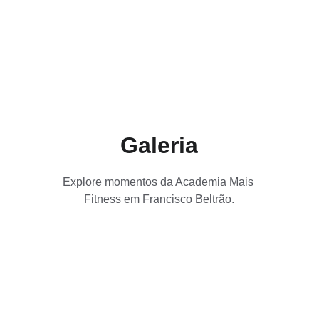
Espaço dedicado a treinos dinâmicos, 
melhorando sua performance e 
condicionamento físico.
Galeria
Explore momentos da Academia Mais 
Fitness em Francisco Beltrão.